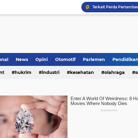
onal
News
Opini
Otomotif
Parlemen
Pendidika
nt
hukrim
industri
kesehatan
olahraga
s