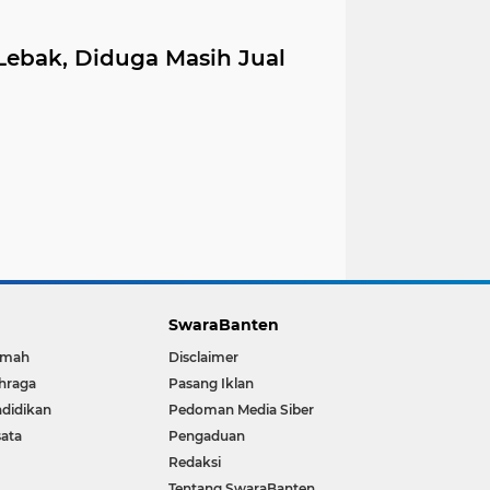
Lebak, Diduga Masih Jual
SwaraBanten
kmah
Disclaimer
hraga
Pasang Iklan
didikan
Pedoman Media Siber
ata
Pengaduan
Redaksi
Tentang SwaraBanten