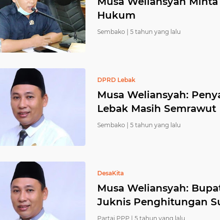
Musa Weliansyah Minta 
Hukum
Sembako |
5 tahun yang lalu
DPRD Lebak
Musa Weliansyah: Peny
Lebak Masih Semrawut
Sembako |
5 tahun yang lalu
DesaKita
Musa Weliansyah: Bupat
Juknis Penghitungan Su
Partai PPP |
5 tahun yang lalu