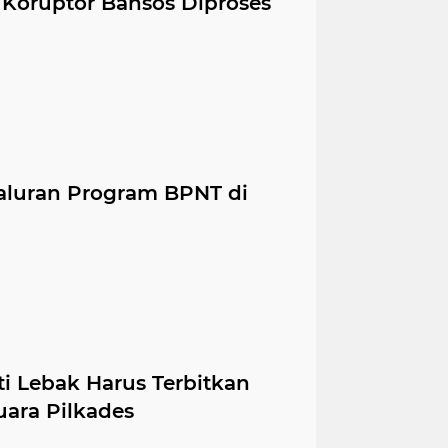
Koruptor Bansos Diproses
aluran Program BPNT di
i Lebak Harus Terbitkan
ara Pilkades