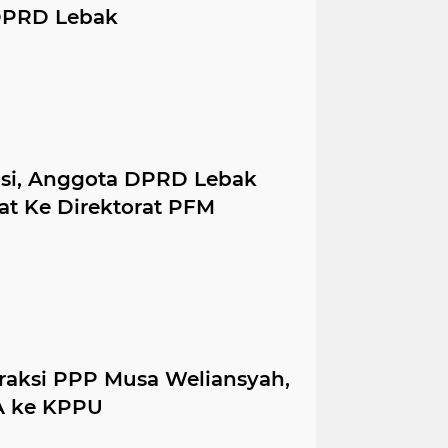
 DPRD Lebak
asi, Anggota DPRD Lebak
t Ke Direktorat PFM
aksi PPP Musa Weliansyah,
A ke KPPU