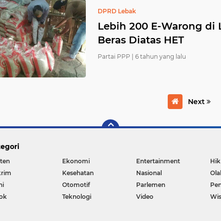
DPRD Lebak
Lebih 200 E-Warong di 
Beras Diatas HET
Partai PPP |
6 tahun yang lalu
Next
egori
ten
Ekonomi
Entertainment
Hi
rim
Kesehatan
Nasional
Ola
ni
Otomotif
Parlemen
Pen
ok
Teknologi
Video
Wis