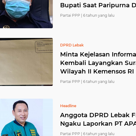
Bupati Saat Paripurna
Partai PPP |
6 tahun yang lalu
DPRD Lebak
Minta Kejelasan Inform
Kembali Layangkan Sura
Wilayah II Kemensos RI
Partai PPP |
6 tahun yang lalu
Headline
Anggota DPRD Lebak Fr
Ngaku Laporkan PT AP
Partai PPP |
6 tahun yang lalu