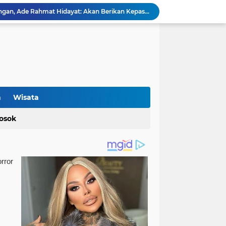
Terkait Perda Pertambangan, Ade Rahmat Hidayat: Akan Berikan Kepastian Hukum bagi Masyarakat dan Pelaku Usaha
Cegah Bahaya Kebakaran, Mahasiswa KKM UNIBA Kelompok 03 Edukasi Warga Karundang Mengenai Instalasi dan K3 Listrik
Penyerahan Tong Sampah Terpilih Kepada SMP Islam Darul Yaqiin Karundang oleh Mahasiswa KKM Kelompok 03 Uniba
Mahasiswa KKM 23 Universitas Bina Bangsa Dorong Pemberdayaan Masyarakat melalui Seminar di Desa Pelawad
Bidang Pendidikan KKM 49 Uniba Gelar Sosialisasi Pendidikan Karakter dan Kenakalan Remaja di SMP Negeri 1 Baros
SMKN 1 Kabupaten Tangerang Siapkan Lulusan Berdayaguna dan Siap Pakai
Terkait Gaji ke-13 Nakes PPPK Paruh Waktu, dr Susi Mulyani: Dibayarkan di Anggaran Perubahan
Soal Gaji ke-13 Nakes PPPK Paruh Waktu RSUD Malingping, Pegiat Sosial Minta Dinkes Banten Turun Tangan
n
Wisata
Proyek Jalan Bang Andra di Desa Kadujajar Malingping Diduga Asal-asalan
osok
Optimalisasi Produksi UMKM Keripik melalui Penerapan Alat Spinner Peniris Minyak oleh KKM 45 Universitas Bina Bangsa