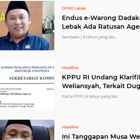
DPRD Lebak
Endus e-Warong Dadaka
Lebak Ada Ratusan Age
Sembako |
6 tahun yang lalu
Headline
KPPU RI Undang Klarifik
Weliansyah, Terkait D
Partai PPP |
6 tahun yang lalu
Headline
Ini Tanggapan Musa Wel