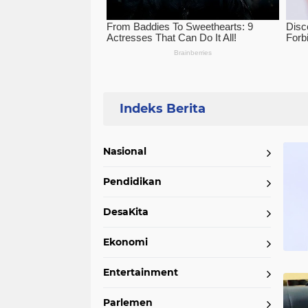
Home
Currently Browsing: Partai PPP
Nasional
Pendidikan
DesaKita
Ekonomi
Entertainment
Parlemen