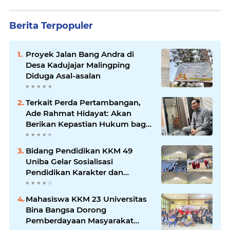
Berita Terpopuler
Proyek Jalan Bang Andra di
Desa Kadujajar Malingping
Diduga Asal-asalan
Terkait Perda Pertambangan,
Ade Rahmat Hidayat: Akan
Berikan Kepastian Hukum bagi
Masyarakat dan Pelaku Usaha
Bidang Pendidikan KKM 49
Uniba Gelar Sosialisasi
Pendidikan Karakter dan
Kenakalan Remaja di SMP
Negeri 1 Baros
Mahasiswa KKM 23 Universitas
Bina Bangsa Dorong
Pemberdayaan Masyarakat