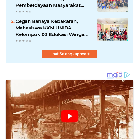
Pemberdayaan Masyarakat
melalui Seminar di Desa
Pelawad
Cegah Bahaya Kebakaran,
Mahasiswa KKM UNIBA
Kelompok 03 Edukasi Warga
Karundang Mengenai Instalasi
dan K3 Listrik
Lihat Selengkapnya