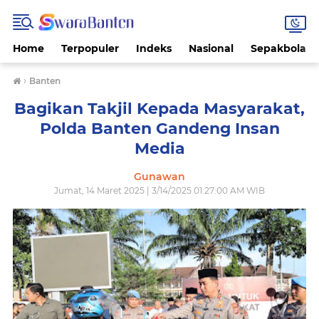
Home
Terpopuler
Indeks
Nasional
Sepakbola
›
Banten
Bagikan Takjil Kepada Masyarakat,
Polda Banten Gandeng Insan
Media
Gunawan
Jumat, 14 Maret 2025 | 3/14/2025 01:27:00 AM WIB