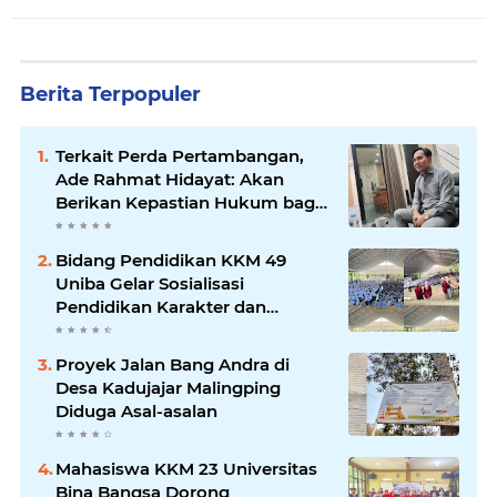
Berita Terpopuler
Terkait Perda Pertambangan,
Ade Rahmat Hidayat: Akan
Berikan Kepastian Hukum bagi
Masyarakat dan Pelaku Usaha
Bidang Pendidikan KKM 49
Uniba Gelar Sosialisasi
Pendidikan Karakter dan
Kenakalan Remaja di SMP
Negeri 1 Baros
Proyek Jalan Bang Andra di
Desa Kadujajar Malingping
Diduga Asal-asalan
Mahasiswa KKM 23 Universitas
Bina Bangsa Dorong