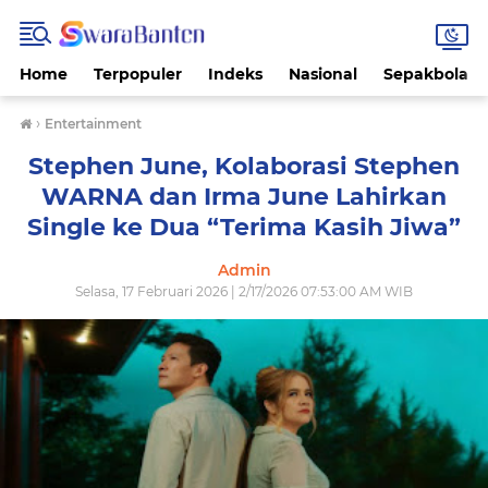
Home
Terpopuler
Indeks
Nasional
Sepakbola
›
Entertainment
Stephen June, Kolaborasi Stephen
WARNA dan Irma June Lahirkan
Single ke Dua “Terima Kasih Jiwa”
Admin
Selasa, 17 Februari 2026 | 2/17/2026 07:53:00 AM WIB