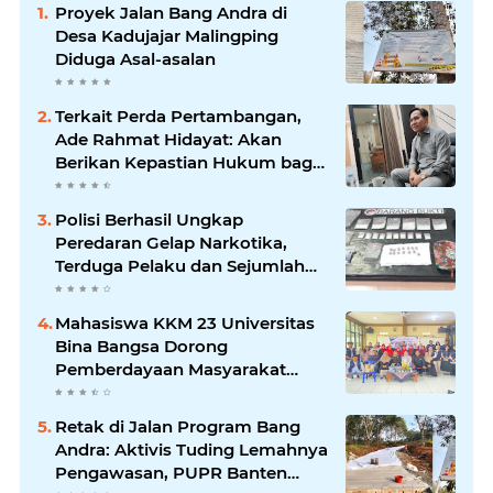
Proyek Jalan Bang Andra di
Desa Kadujajar Malingping
Diduga Asal-asalan
Terkait Perda Pertambangan,
Ade Rahmat Hidayat: Akan
Berikan Kepastian Hukum bagi
Masyarakat dan Pelaku Usaha
Polisi Berhasil Ungkap
Peredaran Gelap Narkotika,
Terduga Pelaku dan Sejumlah
Barang Bukti Diamankan
Mahasiswa KKM 23 Universitas
Bina Bangsa Dorong
Pemberdayaan Masyarakat
melalui Seminar di Desa
Pelawad
Retak di Jalan Program Bang
Andra: Aktivis Tuding Lemahnya
Pengawasan, PUPR Banten