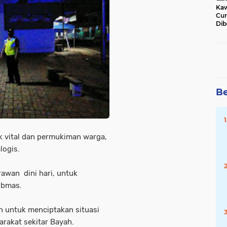
Kaw
Cur
Dib
Jat
Be
k vital dan permukiman warga,
logis.
 rawan dini hari, untuk
ibmas.
an untuk menciptakan situasi
rakat sekitar Bayah.