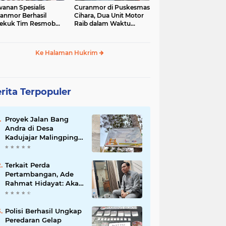
anan Spesialis
Curanmor di Puskesmas
anmor Berhasil
Cihara, Dua Unit Motor
ekuk Tim Resmob
Raib dalam Waktu
anras Polda Banten
Hampir Bersamaan
Ke Halaman Hukrim
rita Terpopuler
Proyek Jalan Bang
Andra di Desa
Kadujajar Malingping
Diduga Asal-asalan
Terkait Perda
Pertambangan, Ade
Rahmat Hidayat: Akan
Berikan Kepastian
Hukum bagi
Masyarakat dan
Polisi Berhasil Ungkap
Pelaku Usaha
Peredaran Gelap