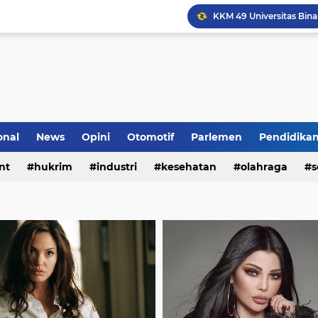
Komunikasi Sinergis, K
onal
News
Opini
Otomotif
Parlemen
Pendidika
nt
hukrim
industri
kesehatan
olahraga
s