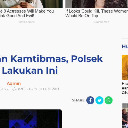
H
n Kamtibmas, Polsek
 Lakukan Ini
Admin
Hil
Ran
i 2022 | 2/28/2022 02:58:00 PM WIB
Cih
Pan
SHARE
Pen