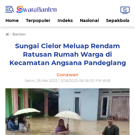
Home
Terpopuler
Indeks
Nasional
Sepakbola
›
Banten
Sungai Cielor Meluap Rendam
Ratusan Rumah Warga di
Kecamatan Angsana Pandeglang
Gunawan
Senin, 26 Mei 2025 | 5/26/2025 06:58:00 PM WIB