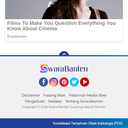
Facebook
Instagram
Pinterest
Twitter
YouTube
Disclaimer
Pasang Iklan
Pedoman Media Siber
Pengaduan
Redaksi
Tentang SwaraBanten
Copyright ©
2026 Swara Banten Suaranya Rakyat Banten
Sosialisasi Tanaman Obat Keluarga (TOGA), Ma