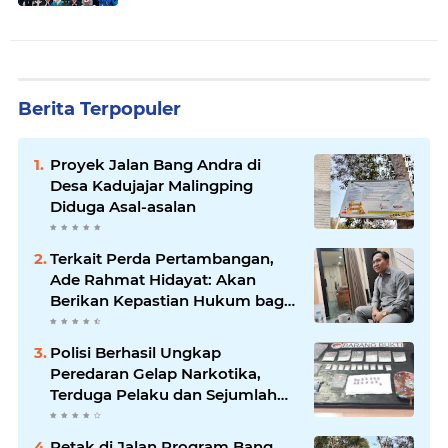
Waste” di MAN 1 Pandeglang
Berita Terpopuler
Proyek Jalan Bang Andra di
Desa Kadujajar Malingping
Diduga Asal-asalan
Terkait Perda Pertambangan,
Ade Rahmat Hidayat: Akan
Berikan Kepastian Hukum bagi
Masyarakat dan Pelaku Usaha
Polisi Berhasil Ungkap
Peredaran Gelap Narkotika,
Terduga Pelaku dan Sejumlah
Barang Bukti Diamankan
Retak di Jalan Program Bang