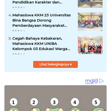
Pendidikan Karakter dan
Kenakalan Remaja di SMP
Negeri 1 Baros
Mahasiswa KKM 23 Universitas
Bina Bangsa Dorong
Pemberdayaan Masyarakat
melalui Seminar di Desa
Pelawad
Cegah Bahaya Kebakaran,
Mahasiswa KKM UNIBA
Kelompok 03 Edukasi Warga
Karundang Mengenai Instalasi
dan K3 Listrik
Lihat Selengkapnya