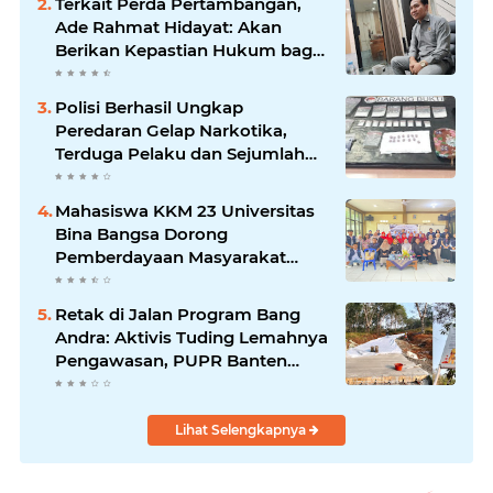
Terkait Perda Pertambangan,
Ade Rahmat Hidayat: Akan
Berikan Kepastian Hukum bagi
Masyarakat dan Pelaku Usaha
Polisi Berhasil Ungkap
Peredaran Gelap Narkotika,
Terduga Pelaku dan Sejumlah
Barang Bukti Diamankan
Mahasiswa KKM 23 Universitas
Bina Bangsa Dorong
Pemberdayaan Masyarakat
melalui Seminar di Desa
Pelawad
Retak di Jalan Program Bang
Andra: Aktivis Tuding Lemahnya
Pengawasan, PUPR Banten
Masih Slow Respon
Lihat Selengkapnya