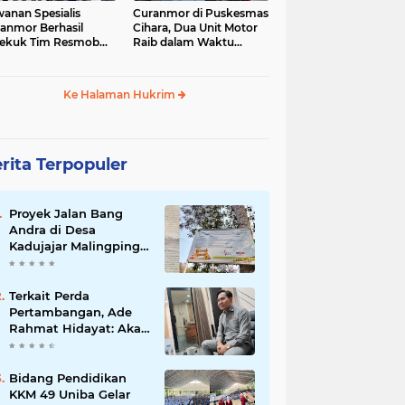
anan Spesialis
Curanmor di Puskesmas
anmor Berhasil
Cihara, Dua Unit Motor
ekuk Tim Resmob
Raib dalam Waktu
anras Polda Banten
Hampir Bersamaan
Ke Halaman Hukrim
rita Terpopuler
Proyek Jalan Bang
Andra di Desa
Kadujajar Malingping
Diduga Asal-asalan
Terkait Perda
Pertambangan, Ade
Rahmat Hidayat: Akan
Berikan Kepastian
Hukum bagi
Masyarakat dan
Bidang Pendidikan
Pelaku Usaha
KKM 49 Uniba Gelar