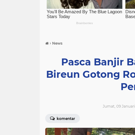
›
News
Pasca Banjir 
Bireun Gotong R
Pe
Jumat, 09 Januari
komentar