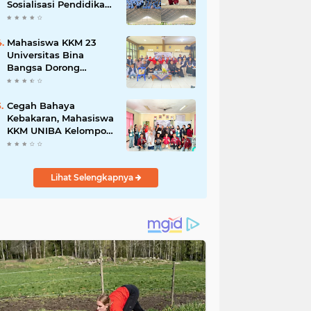
Sosialisasi Pendidikan
Karakter dan
Kenakalan Remaja di
SMP Negeri 1 Baros
Mahasiswa KKM 23
Universitas Bina
Bangsa Dorong
Pemberdayaan
Masyarakat melalui
Seminar di Desa
Cegah Bahaya
Pelawad
Kebakaran, Mahasiswa
KKM UNIBA Kelompok
03 Edukasi Warga
Karundang Mengenai
Instalasi dan K3 Listrik
Lihat Selengkapnya