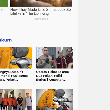
ukum
angnya Dua Unit
Operasi Pekat Selama
mor di Puskesmas
Dua Pekan: Polisi
ara, Polsek
Berhasil Amankan
ggarangan Lakukan
Ribuan Kilogram Bubuk
yelidikan
Mercon