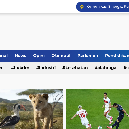
onal
News
Opini
Otomotif
Parlemen
Pendidika
nt
hukrim
industri
kesehatan
olahraga
s
Komunikasi Sinergis, K