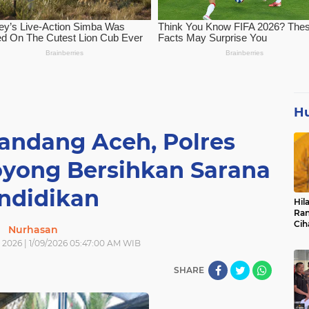
H
Bandang Aceh, Polres
oyong Bersihkan Sarana
ndidikan
Hil
Ran
Cih
Nurhasan
Pan
 2026 | 1/09/2026 05:47:00 AM WIB
Pen
SHARE