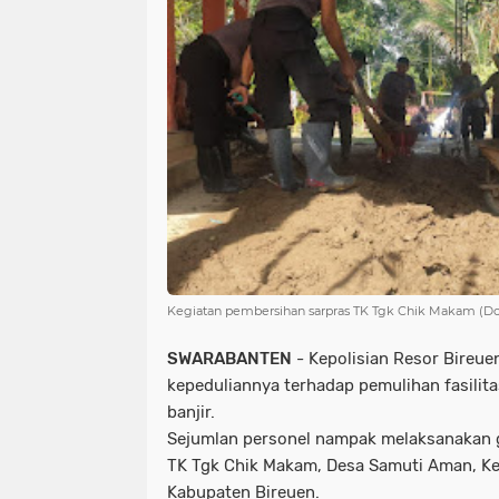
Kegiatan pembersihan sarpras TK Tgk Chik Makam (Do
SWARABANTEN
- Kepolisian Resor Bireu
kepeduliannya terhadap pemulihan fasilit
banjir.
Sejumlan personel nampak melaksanakan 
TK Tgk Chik Makam, Desa Samuti Aman, K
Kabupaten Bireuen.