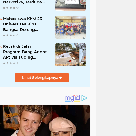
Narkotika, Terduga
Pelaku dan Sejumlah
Barang Bukti
Diamankan
Mahasiswa KKM 23
Universitas Bina
Bangsa Dorong
Pemberdayaan
Masyarakat melalui
Seminar di Desa
Retak di Jalan
Pelawad
Program Bang Andra:
Aktivis Tuding
Lemahnya
Pengawasan, PUPR
Banten Masih Slow
Lihat Selengkapnya
Respon