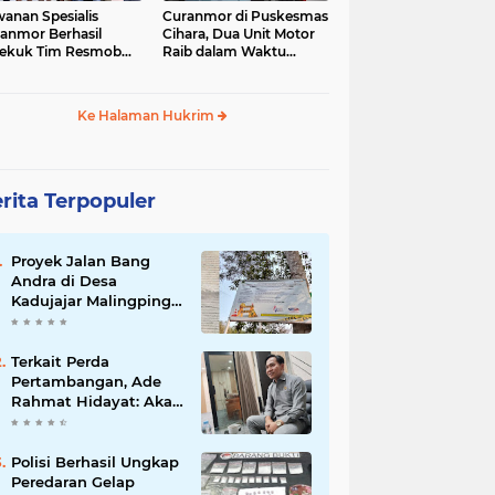
anan Spesialis
Curanmor di Puskesmas
anmor Berhasil
Cihara, Dua Unit Motor
ekuk Tim Resmob
Raib dalam Waktu
anras Polda Banten
Hampir Bersamaan
Ke Halaman Hukrim
rita Terpopuler
Proyek Jalan Bang
Andra di Desa
Kadujajar Malingping
Diduga Asal-asalan
Terkait Perda
Pertambangan, Ade
Rahmat Hidayat: Akan
Berikan Kepastian
Hukum bagi
Masyarakat dan
Polisi Berhasil Ungkap
Pelaku Usaha
Peredaran Gelap