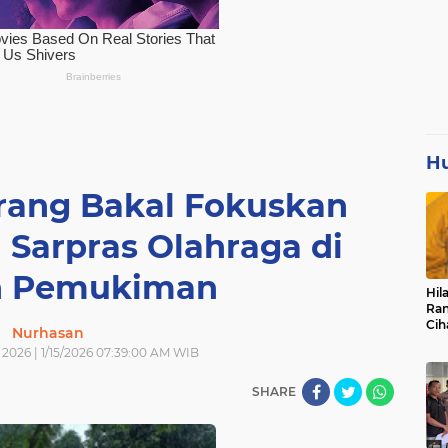
H
ang Bakal Fokuskan
Sarpras Olahraga di
h Pemukiman
Hil
Ran
Cih
Nurhasan
Pan
 2026 | 1/15/2026 07:39:00 AM WIB
Pen
SHARE