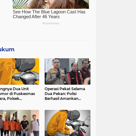
ukum
angnya Dua Unit
Operasi Pekat Selama
mor di Puskesmas
Dua Pekan: Polisi
ara, Polsek
Berhasil Amankan
ggarangan Lakukan
Ribuan Kilogram Bubuk
yelidikan
Mercon