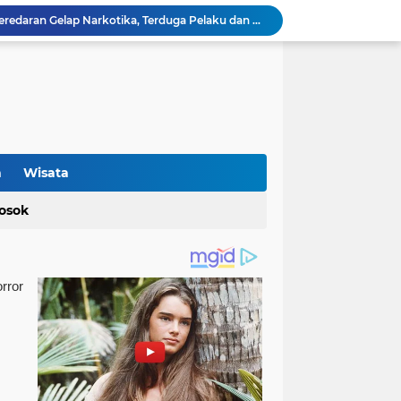
Polisi Berhasil Ungkap Peredaran Gelap Narkotika, Terduga Pelaku dan Sejumlah Barang Bukti Diamankan
Retak di Jalan Program Bang Andra: Aktivis Tuding Lemahnya Pengawasan, PUPR Banten Masih Slow Respon
unci Keberhasilan SMAN6 Kabupaten Tangerang
Proyek Jalan Bang Andra di Desa Kadujajar Malingping Diduga Asal-asalan
Optimalisasi Produksi UMKM Keripik melalui Penerapan Alat Spinner Peniris Minyak oleh KKM 45 Universitas Bina Bangsa
Terkait Perda Pertambangan, Ade Rahmat Hidayat: Akan Berikan Kepastian Hukum bagi Masyarakat dan Pelaku Usaha
Cegah Bahaya Kebakaran, Mahasiswa KKM UNIBA Kelompok 03 Edukasi Warga Karundang Mengenai Instalasi dan K3 Listrik
Sosialisasi Tanaman Obat Keluarga (TOGA), Mahasiswa KKM 49 Universitas Bina Bangsa Dorong Pemanfaatan Pekarangan untuk Kesehatan Keluarga
n
Wisata
Cek Kesehatan Gratis, Wujud Nyata Kepedulian KKM Uniba 49 terhadap Kesehatan Masyarakat Desa Sukamanah
KKM 49 Universitas Bina Bangsa Gelar Sosialisasi dan Pelatihan Pengabdian kepada Masyarakat di Pondok Pesantren Karya Mandiri
osok