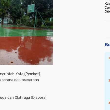
Kaw
Cur
Dib
Jat
Be
emerintah Kota (Pemkot)
 sarana dan prasarana
muda dan Olahraga (Dispora)