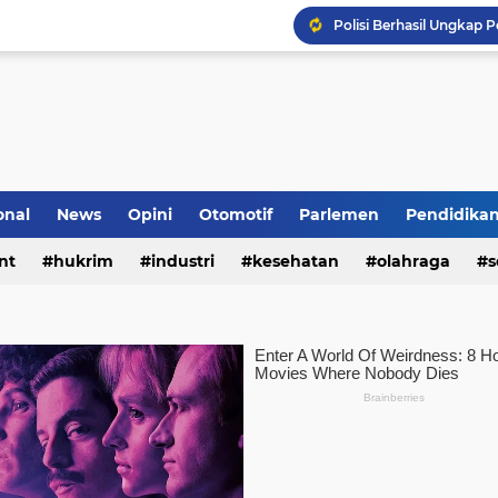
Komunikasi Sinergis, K
onal
News
Opini
Otomotif
Parlemen
Pendidika
nt
hukrim
industri
kesehatan
olahraga
s