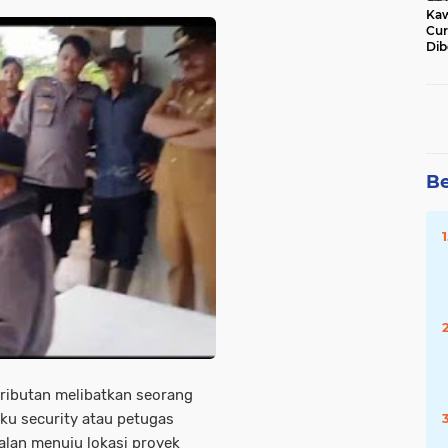
Kaw
Cur
Dib
Jat
Be
eributan melibatkan seorang
ku security atau petugas
lan menuju lokasi proyek