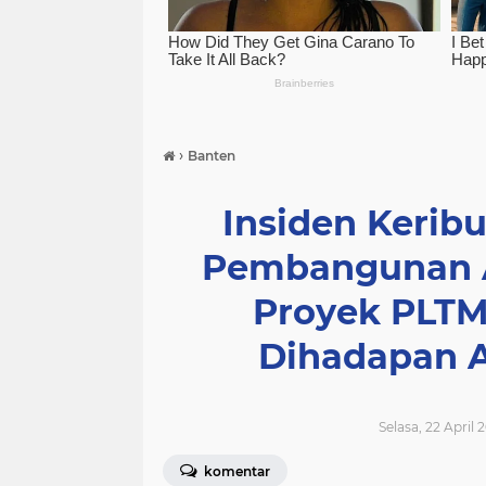
›
Banten
Insiden Kerib
Pembangunan A
Proyek PLTMH
Dihadapan 
Selasa, 22 April
komentar