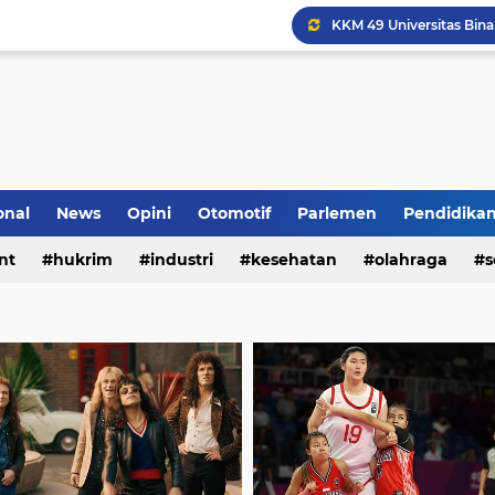
Komunikasi Sinergis, K
onal
News
Opini
Otomotif
Parlemen
Pendidika
nt
hukrim
industri
kesehatan
olahraga
s