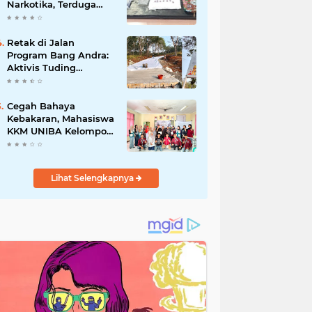
Narkotika, Terduga
Pelaku dan Sejumlah
Barang Bukti
Diamankan
Retak di Jalan
Program Bang Andra:
Aktivis Tuding
Lemahnya
Pengawasan, PUPR
Banten Masih Slow
Cegah Bahaya
Respon
Kebakaran, Mahasiswa
KKM UNIBA Kelompok
03 Edukasi Warga
Karundang Mengenai
Instalasi dan K3 Listrik
Lihat Selengkapnya