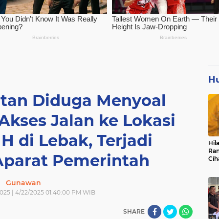
H
utan Diduga Menyoal
kses Jalan ke Lokasi
 di Lebak, Terjadi
Hil
Ran
Aparat Pemerintah
Cih
Pan
Pen
Gunawan
 2025 | 4/22/2025 01:40:00 PM WIB
SHARE