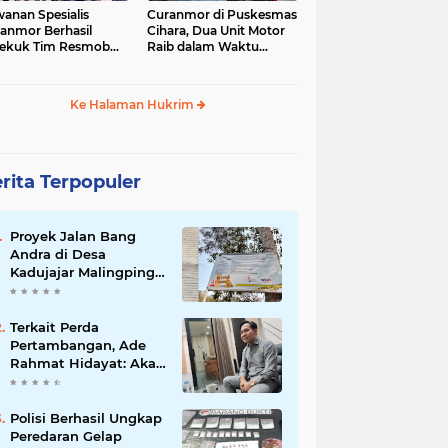
anan Spesialis
Curanmor di Puskesmas
anmor Berhasil
Cihara, Dua Unit Motor
ekuk Tim Resmob
Raib dalam Waktu
anras Polda Banten
Hampir Bersamaan
Ke Halaman Hukrim
rita Terpopuler
Proyek Jalan Bang
Andra di Desa
Kadujajar Malingping
Diduga Asal-asalan
Terkait Perda
Pertambangan, Ade
Rahmat Hidayat: Akan
Berikan Kepastian
Hukum bagi
Masyarakat dan
Polisi Berhasil Ungkap
Pelaku Usaha
Peredaran Gelap