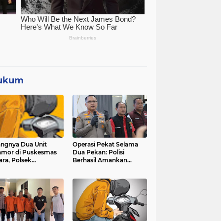
ukum
angnya Dua Unit
Operasi Pekat Selama
mor di Puskesmas
Dua Pekan: Polisi
ara, Polsek
Berhasil Amankan
ggarangan Lakukan
Ribuan Kilogram Bubuk
yelidikan
Mercon