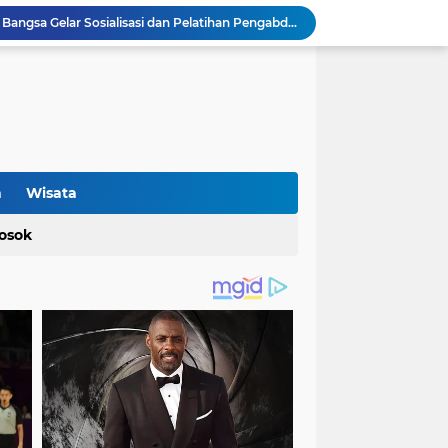
KKM 49 Universitas Bina Bangsa Gelar Sosialisasi dan Pelatihan Pengabdian kepada Masyarakat di Pondok Pesantren Karya Mandiri
Polisi Berhasil Ungkap Peredaran Gelap Narkotika, Terduga Pelaku dan Sejumlah Barang Bukti Diamankan
Retak di Jalan Program Bang Andra: Aktivis Tuding Lemahnya Pengawasan, PUPR Banten Masih Slow Respon
unci Keberhasilan SMAN6 Kabupaten Tangerang
Proyek Jalan Bang Andra di Desa Kadujajar Malingping Diduga Asal-asalan
Optimalisasi Produksi UMKM Keripik melalui Penerapan Alat Spinner Peniris Minyak oleh KKM 45 Universitas Bina Bangsa
Terkait Perda Pertambangan, Ade Rahmat Hidayat: Akan Berikan Kepastian Hukum bagi Masyarakat dan Pelaku Usaha
Cegah Bahaya Kebakaran, Mahasiswa KKM UNIBA Kelompok 03 Edukasi Warga Karundang Mengenai Instalasi dan K3 Listrik
n
Wisata
Sosialisasi Tanaman Obat Keluarga (TOGA), Mahasiswa KKM 49 Universitas Bina Bangsa Dorong Pemanfaatan Pekarangan untuk Kesehatan Keluarga
osok
Cek Kesehatan Gratis, Wujud Nyata Kepedulian KKM Uniba 49 terhadap Kesehatan Masyarakat Desa Sukamanah