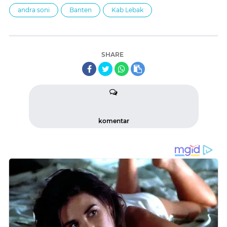
andra soni
Banten
Kab Lebak
SHARE
komentar