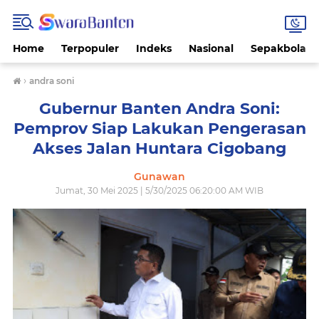
Home
Terpopuler
Indeks
Nasional
Sepakbola
›
andra soni
Gubernur Banten Andra Soni:
Pemprov Siap Lakukan Pengerasan
Akses Jalan Huntara Cigobang
Gunawan
Jumat, 30 Mei 2025 | 5/30/2025 06:20:00 AM WIB