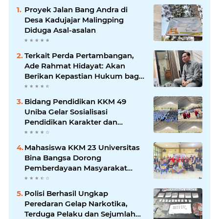
Proyek Jalan Bang Andra di
Desa Kadujajar Malingping
Diduga Asal-asalan
Terkait Perda Pertambangan,
Ade Rahmat Hidayat: Akan
Berikan Kepastian Hukum bagi
Masyarakat dan Pelaku Usaha
Bidang Pendidikan KKM 49
Uniba Gelar Sosialisasi
Pendidikan Karakter dan
Kenakalan Remaja di SMP
Negeri 1 Baros
Mahasiswa KKM 23 Universitas
Bina Bangsa Dorong
Pemberdayaan Masyarakat
melalui Seminar di Desa
Pelawad
Polisi Berhasil Ungkap
Peredaran Gelap Narkotika,
Terduga Pelaku dan Sejumlah