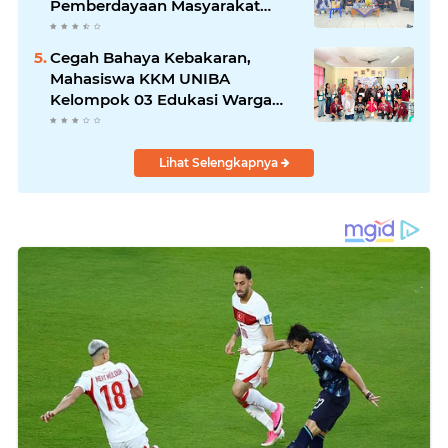
Pemberdayaan Masyarakat
melalui Seminar di Desa
Pelawad
Cegah Bahaya Kebakaran,
Mahasiswa KKM UNIBA
Kelompok 03 Edukasi Warga
Karundang Mengenai Instalasi
dan K3 Listrik
Lihat Selengkapnya