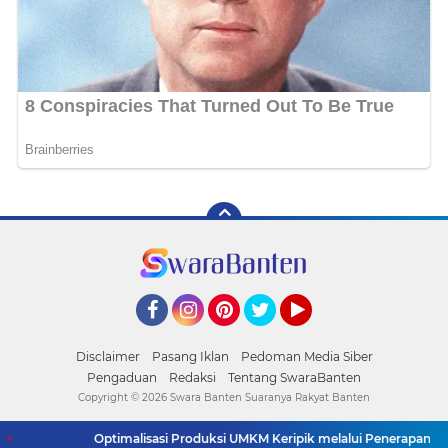
Facebook
Instagram
Pinterest
Twitter
YouTube
Disclaimer
Pasang Iklan
Pedoman Media Siber
Pengaduan
Redaksi
Tentang SwaraBanten
Copyright ©
2026 Swara Banten Suaranya Rakyat Banten
Optimalisasi Produksi UMKM Keripik melalui Penerapan Alat Spin