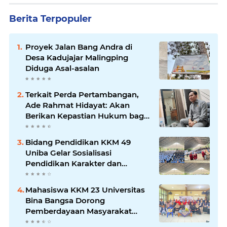
Berita Terpopuler
Proyek Jalan Bang Andra di
Desa Kadujajar Malingping
Diduga Asal-asalan
Terkait Perda Pertambangan,
Ade Rahmat Hidayat: Akan
Berikan Kepastian Hukum bagi
Masyarakat dan Pelaku Usaha
Bidang Pendidikan KKM 49
Uniba Gelar Sosialisasi
Pendidikan Karakter dan
Kenakalan Remaja di SMP
Negeri 1 Baros
Mahasiswa KKM 23 Universitas
Bina Bangsa Dorong
Pemberdayaan Masyarakat
melalui Seminar di Desa