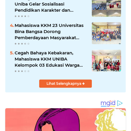
Uniba Gelar Sosialisasi
Pendidikan Karakter dan
Kenakalan Remaja di SMP
Negeri 1 Baros
Mahasiswa KKM 23 Universitas
Bina Bangsa Dorong
Pemberdayaan Masyarakat
melalui Seminar di Desa
Pelawad
Cegah Bahaya Kebakaran,
Mahasiswa KKM UNIBA
Kelompok 03 Edukasi Warga
Karundang Mengenai Instalasi
dan K3 Listrik
Lihat Selengkapnya