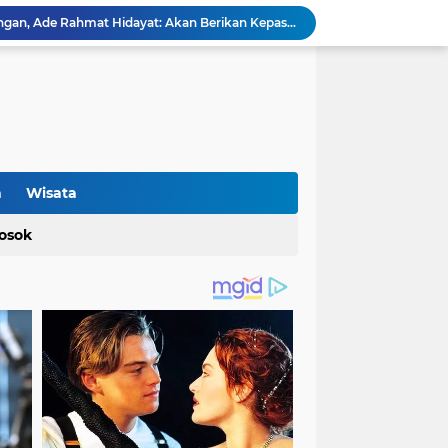
Terkait Perda Pertambangan, Ade Rahmat Hidayat: Akan Berikan Kepastian Hukum bagi Masyarakat dan Pelaku Usaha
Cegah Bahaya Kebakaran, Mahasiswa KKM UNIBA Kelompok 03 Edukasi Warga Karundang Mengenai Instalasi dan K3 Listrik
Penyerahan Tong Sampah Terpilih Kepada SMP Islam Darul Yaqiin Karundang oleh Mahasiswa KKM Kelompok 03 Uniba
Mahasiswa KKM 23 Universitas Bina Bangsa Dorong Pemberdayaan Masyarakat melalui Seminar di Desa Pelawad
Bidang Pendidikan KKM 49 Uniba Gelar Sosialisasi Pendidikan Karakter dan Kenakalan Remaja di SMP Negeri 1 Baros
SMKN 1 Kabupaten Tangerang Siapkan Lulusan Berdayaguna dan Siap Pakai
Terkait Gaji ke-13 Nakes PPPK Paruh Waktu, dr Susi Mulyani: Dibayarkan di Anggaran Perubahan
Soal Gaji ke-13 Nakes PPPK Paruh Waktu RSUD Malingping, Pegiat Sosial Minta Dinkes Banten Turun Tangan
n
Wisata
Proyek Jalan Bang Andra di Desa Kadujajar Malingping Diduga Asal-asalan
osok
Optimalisasi Produksi UMKM Keripik melalui Penerapan Alat Spinner Peniris Minyak oleh KKM 45 Universitas Bina Bangsa