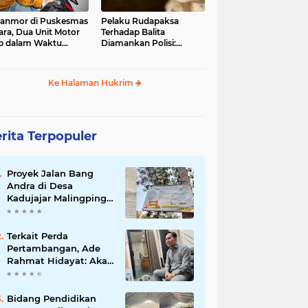
anmor di Puskesmas
Pelaku Rudapaksa
ara, Dua Unit Motor
Terhadap Balita
b dalam Waktu
Diamankan Polisi:
mpir Bersamaan
Ternyata Tetangganya
Sendiri
Ke Halaman Hukrim
rita Terpopuler
Proyek Jalan Bang
Andra di Desa
Kadujajar Malingping
Diduga Asal-asalan
Terkait Perda
Pertambangan, Ade
Rahmat Hidayat: Akan
Berikan Kepastian
Hukum bagi
Masyarakat dan
Bidang Pendidikan