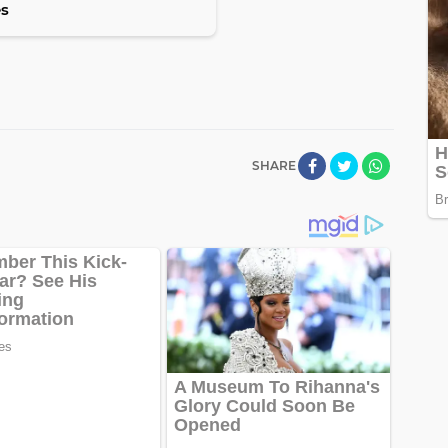
es
SHARE