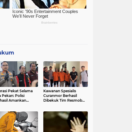
ukum
rasi Pekat Selama
Kawanan Spesialis
 Pekan: Polisi
Curanmor Berhasil
hasil Amankan
Dibekuk Tim Resmob
uan Kilogram Bubuk
Jatanras Polda Banten
rcon