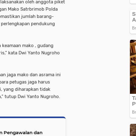
 laksanakan oleh anggota piket
gan Mako Satrbrimob Polda
emastikan jumlah barang-
n perlengkapan pendukung
an keamaan mako , gudang
ris,” kata Dwi Yanto Nugroho
an jaga mako dan asrama ini
para petugas jaga harus
, yang diharapkan tidak
n,” tutup Dwi Yanto Nugroho.
an Pengawalan dan