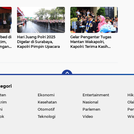
i
Berpikir Solutif
Tanah Air
bed di
Hari Juang Polri 2025
Gelar Pengantar Tugas
tim,
Digelar di Surabaya,
Mantan Wakapolri,
engan
Kapolri Pimpin Upacara
Kapolri: Terima Kasih
Komjen Dofiri
egori
ten
Ekonomi
Entertainment
Hi
rim
Kesehatan
Nasional
Ola
ni
Otomotif
Parlemen
Pen
ok
Teknologi
Video
Wis