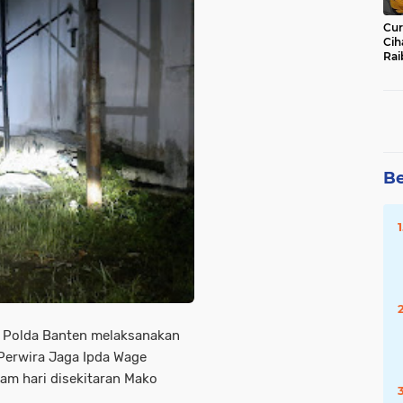
Cur
Cih
Rai
Ha
Be
 Polda Banten melaksanakan
 Perwira Jaga Ipda Wage
am hari disekitaran Mako