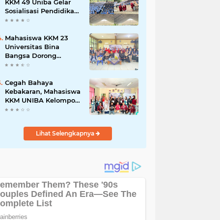
Pelaku Usaha
KKM 49 Uniba Gelar
Sosialisasi Pendidikan
Karakter dan
Kenakalan Remaja di
SMP Negeri 1 Baros
Mahasiswa KKM 23
Universitas Bina
Bangsa Dorong
Pemberdayaan
Masyarakat melalui
Seminar di Desa
Cegah Bahaya
Pelawad
Kebakaran, Mahasiswa
KKM UNIBA Kelompok
03 Edukasi Warga
Karundang Mengenai
Instalasi dan K3 Listrik
Lihat Selengkapnya