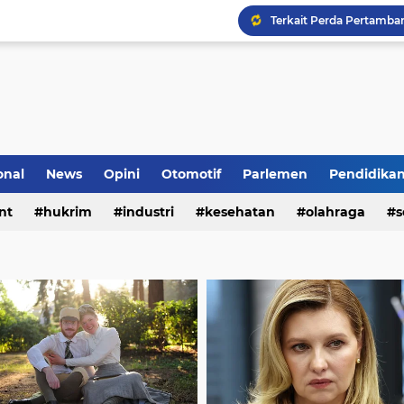
onal
News
Opini
Otomotif
Parlemen
Pendidika
nt
hukrim
industri
kesehatan
olahraga
s