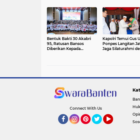
Polri Terima Kunjungan
Penembakan di Bal
JICA
Bentuk Bakti 30 Akabri
Kapolri Temui Gus U
95, Ratusan Bansos
Ponpes Langitan Ja
Diberikan Kepada
Jaga Silaturahmi d
Masyarakat
Ulama
Kat
Ban
Huk
Connect With Us
Opi
Sos
Facebook
Instagram
Pinterest
Twitter
YouTube