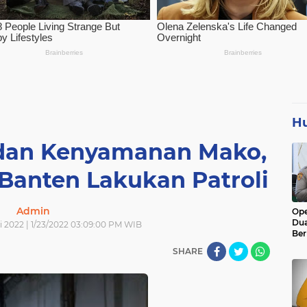
H
dan Kenyamanan Mako,
Banten Lakukan Patroli
Admin
Ope
Dua
i 2022 | 1/23/2022 03:09:00 PM WIB
Ber
Rib
SHARE
Me