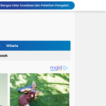
KKM 49 Universitas Bina Bangsa Gelar Sosialisasi dan Pelatihan Pengabdian kepada Masyarakat di Pondok Pesantren Karya Mandiri
Polisi Berhasil Ungkap Peredaran Gelap Narkotika, Terduga Pelaku dan Sejumlah Barang Bukti Diamankan
Retak di Jalan Program Bang Andra: Aktivis Tuding Lemahnya Pengawasan, PUPR Banten Masih Slow Respon
unci Keberhasilan SMAN6 Kabupaten Tangerang
Proyek Jalan Bang Andra di Desa Kadujajar Malingping Diduga Asal-asalan
Optimalisasi Produksi UMKM Keripik melalui Penerapan Alat Spinner Peniris Minyak oleh KKM 45 Universitas Bina Bangsa
Terkait Perda Pertambangan, Ade Rahmat Hidayat: Akan Berikan Kepastian Hukum bagi Masyarakat dan Pelaku Usaha
Cegah Bahaya Kebakaran, Mahasiswa KKM UNIBA Kelompok 03 Edukasi Warga Karundang Mengenai Instalasi dan K3 Listrik
n
Wisata
Sosialisasi Tanaman Obat Keluarga (TOGA), Mahasiswa KKM 49 Universitas Bina Bangsa Dorong Pemanfaatan Pekarangan untuk Kesehatan Keluarga
osok
Cek Kesehatan Gratis, Wujud Nyata Kepedulian KKM Uniba 49 terhadap Kesehatan Masyarakat Desa Sukamanah