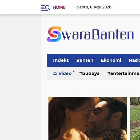
HOME
Sabtu
8 Agu 2026
Indeks
Banten
Ekonomi
Nasi
Video
budaya
entertainme