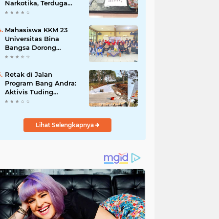
Narkotika, Terduga
Pelaku dan Sejumlah
Barang Bukti
Diamankan
Mahasiswa KKM 23
Universitas Bina
Bangsa Dorong
Pemberdayaan
Masyarakat melalui
Seminar di Desa
Retak di Jalan
Pelawad
Program Bang Andra:
Aktivis Tuding
Lemahnya
Pengawasan, PUPR
Banten Masih Slow
Lihat Selengkapnya
Respon