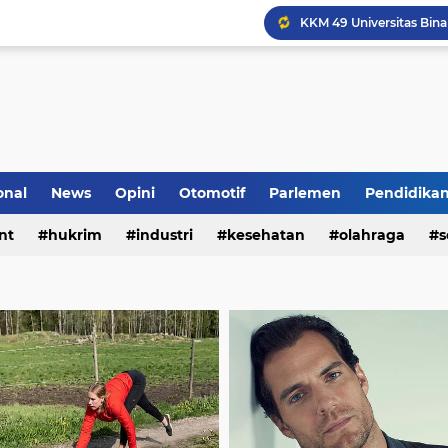
Komunikasi Sinergis, K
onal
News
Opini
Otomotif
Parlemen
Pendidika
nt
hukrim
industri
kesehatan
olahraga
s