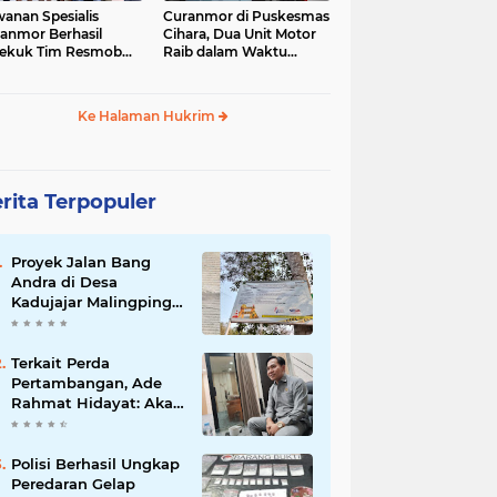
anan Spesialis
Curanmor di Puskesmas
anmor Berhasil
Cihara, Dua Unit Motor
ekuk Tim Resmob
Raib dalam Waktu
anras Polda Banten
Hampir Bersamaan
Ke Halaman Hukrim
rita Terpopuler
Proyek Jalan Bang
Andra di Desa
Kadujajar Malingping
Diduga Asal-asalan
Terkait Perda
Pertambangan, Ade
Rahmat Hidayat: Akan
Berikan Kepastian
Hukum bagi
Masyarakat dan
Polisi Berhasil Ungkap
Pelaku Usaha
Peredaran Gelap