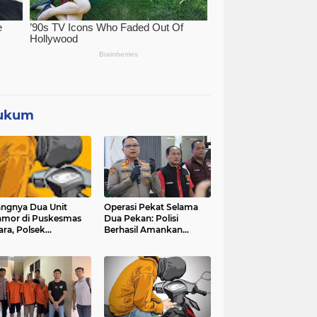
ukum
angnya Dua Unit
Operasi Pekat Selama
mor di Puskesmas
Dua Pekan: Polisi
ara, Polsek
Berhasil Amankan
ggarangan Lakukan
Ribuan Kilogram Bubuk
yelidikan
Mercon