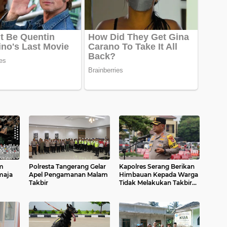
am
Polresta Tangerang Gelar
Kapolres Serang Berikan
maja
Apel Pengamanan Malam
Himbauan Kepada Warga
Takbir
Tidak Melakukan Takbiran
Keliling