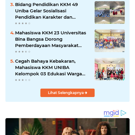
Bidang Pendidikan KKM 49
Uniba Gelar Sosialisasi
Pendidikan Karakter dan
Kenakalan Remaja di SMP
Negeri 1 Baros
Mahasiswa KKM 23 Universitas
Bina Bangsa Dorong
Pemberdayaan Masyarakat
melalui Seminar di Desa
Pelawad
Cegah Bahaya Kebakaran,
Mahasiswa KKM UNIBA
Kelompok 03 Edukasi Warga
Karundang Mengenai Instalasi
dan K3 Listrik
Lihat Selengkapnya