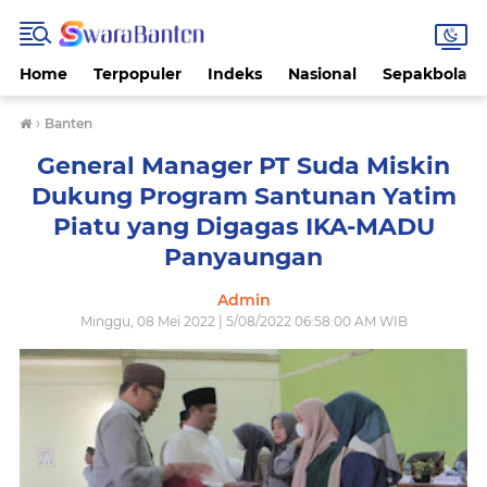
Home
Terpopuler
Indeks
Nasional
Sepakbola
›
Banten
General Manager PT Suda Miskin
Dukung Program Santunan Yatim
Piatu yang Digagas IKA-MADU
Panyaungan
Admin
Minggu, 08 Mei 2022 | 5/08/2022 06:58:00 AM WIB