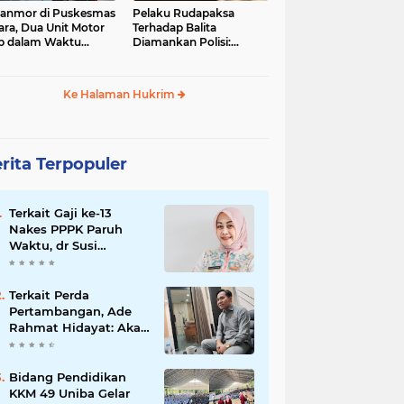
anmor di Puskesmas
Pelaku Rudapaksa
ara, Dua Unit Motor
Terhadap Balita
b dalam Waktu
Diamankan Polisi:
mpir Bersamaan
Ternyata Tetangganya
Sendiri
Ke Halaman Hukrim
rita Terpopuler
Terkait Gaji ke-13
Nakes PPPK Paruh
Waktu, dr Susi
Mulyani: Dibayarkan di
Anggaran Perubahan
Terkait Perda
Pertambangan, Ade
Rahmat Hidayat: Akan
Berikan Kepastian
Hukum bagi
Masyarakat dan
Bidang Pendidikan
Pelaku Usaha
KKM 49 Uniba Gelar