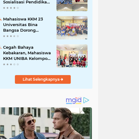
Sosialisasi Pendidikan
Karakter dan
Kenakalan Remaja di
SMP Negeri 1 Baros
Mahasiswa KKM 23
Universitas Bina
Bangsa Dorong
Pemberdayaan
Masyarakat melalui
Seminar di Desa
Cegah Bahaya
Pelawad
Kebakaran, Mahasiswa
KKM UNIBA Kelompok
03 Edukasi Warga
Karundang Mengenai
Instalasi dan K3 Listrik
Lihat Selengkapnya