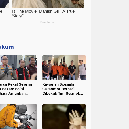
ukum
rasi Pekat Selama
Kawanan Spesialis
 Pekan: Polisi
Curanmor Berhasil
hasil Amankan
Dibekuk Tim Resmob
uan Kilogram Bubuk
Jatanras Polda Banten
rcon