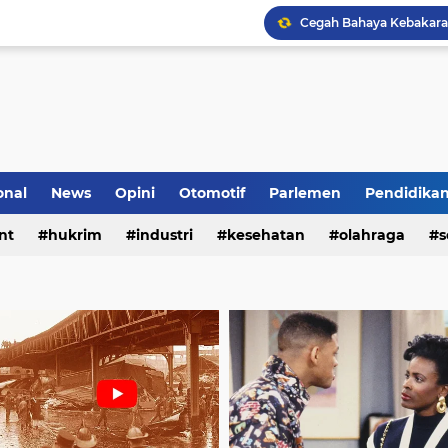
onal
News
Opini
Otomotif
Parlemen
Pendidika
nt
hukrim
industri
kesehatan
olahraga
s