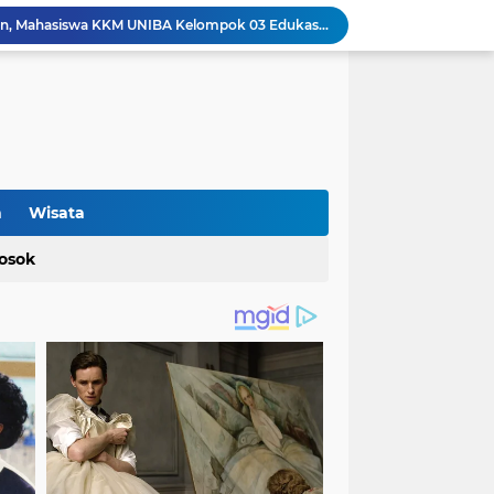
Cegah Bahaya Kebakaran, Mahasiswa KKM UNIBA Kelompok 03 Edukasi Warga Karundang Mengenai Instalasi dan K3 Listrik
Penyerahan Tong Sampah Terpilih Kepada SMP Islam Darul Yaqiin Karundang oleh Mahasiswa KKM Kelompok 03 Uniba
Mahasiswa KKM 23 Universitas Bina Bangsa Dorong Pemberdayaan Masyarakat melalui Seminar di Desa Pelawad
Bidang Pendidikan KKM 49 Uniba Gelar Sosialisasi Pendidikan Karakter dan Kenakalan Remaja di SMP Negeri 1 Baros
SMKN 1 Kabupaten Tangerang Siapkan Lulusan Berdayaguna dan Siap Pakai
Terkait Gaji ke-13 Nakes PPPK Paruh Waktu, dr Susi Mulyani: Dibayarkan di Anggaran Perubahan
Soal Gaji ke-13 Nakes PPPK Paruh Waktu RSUD Malingping, Pegiat Sosial Minta Dinkes Banten Turun Tangan
Ngaku Belum Dibayarkan: Sejumlah Nakes PPPK Paruh Waktu RSUD Malingping Pertanyakan Gaji ke-13
n
Wisata
Optimalisasi Produksi UMKM Keripik melalui Penerapan Alat Spinner Peniris Minyak oleh KKM 45 Universitas Bina Bangsa
Terkait Perda Pertambangan, Ade Rahmat Hidayat: Akan Berikan Kepastian Hukum bagi Masyarakat dan Pelaku Usaha
osok