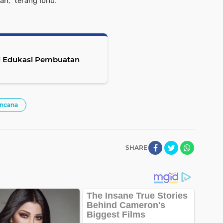
ah," terang Ibnu.
ai Edukasi Pembuatan
ncana
SHARE