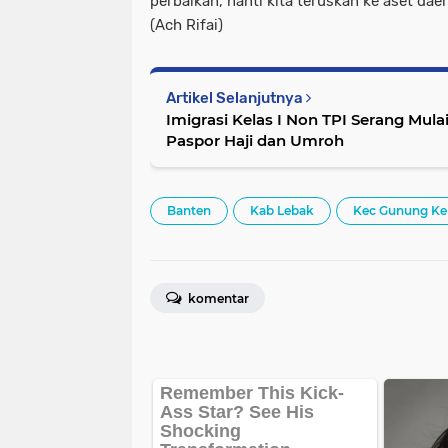
perbaikan, nanti kita teruskan ke aset daer
(Ach Rifai)
Artikel Selanjutnya
Imigrasi Kelas I Non TPI Serang Mul
Paspor Haji dan Umroh
Banten
Kab Lebak
Kec Gunung Ke
komentar