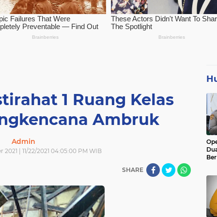
H
tirahat 1 Ruang Kelas
ngkencana Ambruk
Admin
Ope
Dua
 2021 | 11/22/2021 04:05:00 PM WIB
Ber
Rib
SHARE
Me