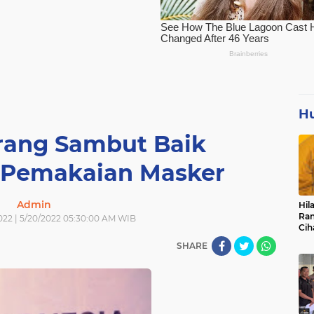
H
ang Sambut Baik
 Pemakaian Masker
Admin
Hil
Ran
022 | 5/20/2022 05:30:00 AM WIB
Cih
Pan
SHARE
Pen