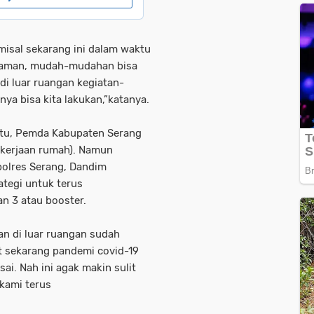
misal sekarang ini dalam waktu
 aman, mudah-mudahan bisa
i di luar ruangan kegiatan-
nnya bisa kita lakukan,”katanya.
Tatu, Pemda Kabupaten Serang
kerjaan rumah). Namun
polres Serang, Dandim
tegi untuk terus
n 3 atau booster.
an di luar ruangan sudah
t sekarang pandemi covid-19
ai. Nah ini agak makin sulit
 kami terus