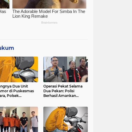
ukum
angnya Dua Unit
Operasi Pekat Selama
mor di Puskesmas
Dua Pekan: Polisi
ara, Polsek
Berhasil Amankan
ggarangan Lakukan
Ribuan Kilogram Bubuk
yelidikan
Mercon