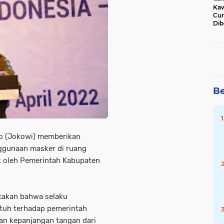
Kaw
Cur
Dib
Jat
Be
do (Jokowi) memberikan
ggunaan masker di ruang
ik oleh Pemerintah Kabupaten
takan bahwa selaku
atuh terhadap pemerintah
an kepanjangan tangan dari