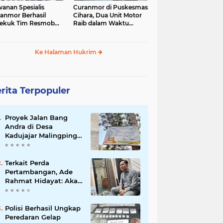
anan Spesialis
Curanmor di Puskesmas
anmor Berhasil
Cihara, Dua Unit Motor
ekuk Tim Resmob
Raib dalam Waktu
anras Polda Banten
Hampir Bersamaan
Ke Halaman Hukrim
rita Terpopuler
Proyek Jalan Bang
Andra di Desa
Kadujajar Malingping
Diduga Asal-asalan
Terkait Perda
Pertambangan, Ade
Rahmat Hidayat: Akan
Berikan Kepastian
Hukum bagi
Masyarakat dan
Polisi Berhasil Ungkap
Pelaku Usaha
Peredaran Gelap