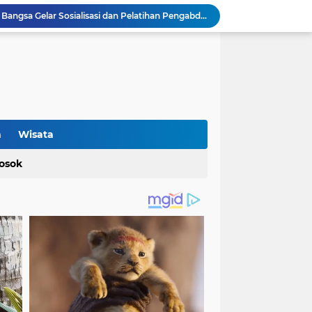
KKM 49 Universitas Bina Bangsa Gelar Sosialisasi dan Pelatihan Pengabdian kepada Masyarakat di Pondok Pesantren Karya Mandiri
Polisi Berhasil Ungkap Peredaran Gelap Narkotika, Terduga Pelaku dan Sejumlah Barang Bukti Diamankan
Retak di Jalan Program Bang Andra: Aktivis Tuding Lemahnya Pengawasan, PUPR Banten Masih Slow Respon
unci Keberhasilan SMAN6 Kabupaten Tangerang
Proyek Jalan Bang Andra di Desa Kadujajar Malingping Diduga Asal-asalan
Optimalisasi Produksi UMKM Keripik melalui Penerapan Alat Spinner Peniris Minyak oleh KKM 45 Universitas Bina Bangsa
Terkait Perda Pertambangan, Ade Rahmat Hidayat: Akan Berikan Kepastian Hukum bagi Masyarakat dan Pelaku Usaha
Cegah Bahaya Kebakaran, Mahasiswa KKM UNIBA Kelompok 03 Edukasi Warga Karundang Mengenai Instalasi dan K3 Listrik
n
Wisata
Sosialisasi Tanaman Obat Keluarga (TOGA), Mahasiswa KKM 49 Universitas Bina Bangsa Dorong Pemanfaatan Pekarangan untuk Kesehatan Keluarga
osok
Cek Kesehatan Gratis, Wujud Nyata Kepedulian KKM Uniba 49 terhadap Kesehatan Masyarakat Desa Sukamanah