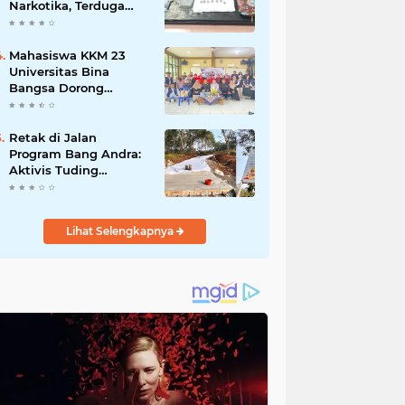
Narkotika, Terduga
Pelaku dan Sejumlah
Barang Bukti
Diamankan
Mahasiswa KKM 23
Universitas Bina
Bangsa Dorong
Pemberdayaan
Masyarakat melalui
Seminar di Desa
Retak di Jalan
Pelawad
Program Bang Andra:
Aktivis Tuding
Lemahnya
Pengawasan, PUPR
Banten Masih Slow
Lihat Selengkapnya
Respon