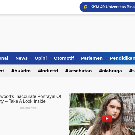
Komunikasi Sinergis, K
onal
News
Opini
Otomotif
Parlemen
Pendidika
nt
hukrim
industri
kesehatan
olahraga
s