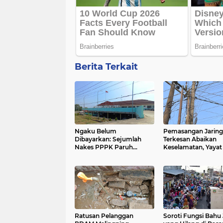
Berita Terkait
Ngaku Belum
Pemasangan Jarin
Dibayarkan: Sejumlah
Terkesan Abaikan
Nakes PPPK Paruh
Keselamatan, Yayat 
Waktu RSUD Malingping
Pertanyakan Periji
Pertanyakan Gaji ke-13
Reseller Wifi
Ratusan Pelanggan
Soroti Fungsi Bahu 