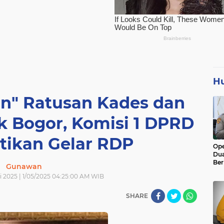
H
an" Ratusan Kades dan
k Bogor, Komisi 1 DPRD
tikan Gelar RDP
Ope
Dua
Ber
Gunawan
Rib
i 2025 | 1/05/2025 04:25:00 AM WIB
Me
SHARE