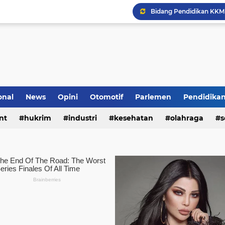
onal
News
Opini
Otomotif
Parlemen
Pendidika
nt
hukrim
industri
kesehatan
olahraga
s