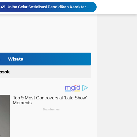
SMKN 1 Kabupaten Tangerang Siapkan Lulusan Berdayaguna dan Siap Pakai
Terkait Gaji ke-13 Nakes PPPK Paruh Waktu, dr Susi Mulyani: Dibayarkan di Anggaran Perubahan
Soal Gaji ke-13 Nakes PPPK Paruh Waktu RSUD Malingping, Pegiat Sosial Minta Dinkes Banten Turun Tangan
Ngaku Belum Dibayarkan: Sejumlah Nakes PPPK Paruh Waktu RSUD Malingping Pertanyakan Gaji ke-13
Optimalisasi Produksi UMKM Keripik melalui Penerapan Alat Spinner Peniris Minyak oleh KKM 45 Universitas Bina Bangsa
Terkait Perda Pertambangan, Ade Rahmat Hidayat: Akan Berikan Kepastian Hukum bagi Masyarakat dan Pelaku Usaha
Cegah Bahaya Kebakaran, Mahasiswa KKM UNIBA Kelompok 03 Edukasi Warga Karundang Mengenai Instalasi dan K3 Listrik
Penyerahan Tong Sampah Terpilih Kepada SMP Islam Darul Yaqiin Karundang oleh Mahasiswa KKM Kelompok 03 Uniba
n
Wisata
Mahasiswa KKM 23 Universitas Bina Bangsa Dorong Pemberdayaan Masyarakat melalui Seminar di Desa Pelawad
osok
Bidang Pendidikan KKM 49 Uniba Gelar Sosialisasi Pendidikan Karakter dan Kenakalan Remaja di SMP Negeri 1 Baros