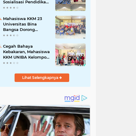
Sosialisasi Pendidikan
Karakter dan
Kenakalan Remaja di
SMP Negeri 1 Baros
Mahasiswa KKM 23
Universitas Bina
Bangsa Dorong
Pemberdayaan
Masyarakat melalui
Seminar di Desa
Cegah Bahaya
Pelawad
Kebakaran, Mahasiswa
KKM UNIBA Kelompok
03 Edukasi Warga
Karundang Mengenai
Instalasi dan K3 Listrik
Lihat Selengkapnya