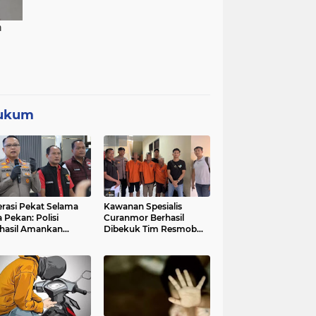
ukum
rasi Pekat Selama
Kawanan Spesialis
 Pekan: Polisi
Curanmor Berhasil
hasil Amankan
Dibekuk Tim Resmob
uan Kilogram Bubuk
Jatanras Polda Banten
rcon