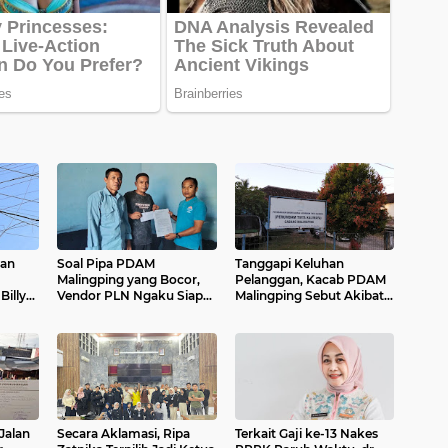
gan
Soal Pipa PDAM
Tanggapi Keluhan
Malingping yang Bocor,
Pelanggan, Kacab PDAM
Billy
Vendor PLN Ngaku Siap
Malingping Sebut Akibat
nan
Tanggung Jawab
Kebocoran Pipa
Jalan
Secara Aklamasi, Ripa
Terkait Gaji ke-13 Nakes