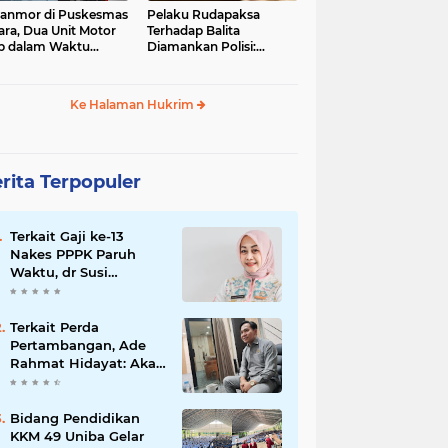
anmor di Puskesmas
Pelaku Rudapaksa
ara, Dua Unit Motor
Terhadap Balita
b dalam Waktu
Diamankan Polisi:
mpir Bersamaan
Ternyata Tetangganya
Sendiri
Ke Halaman Hukrim
rita Terpopuler
Terkait Gaji ke-13
Nakes PPPK Paruh
Waktu, dr Susi
Mulyani: Dibayarkan di
Anggaran Perubahan
Terkait Perda
Pertambangan, Ade
Rahmat Hidayat: Akan
Berikan Kepastian
Hukum bagi
Masyarakat dan
Bidang Pendidikan
Pelaku Usaha
KKM 49 Uniba Gelar