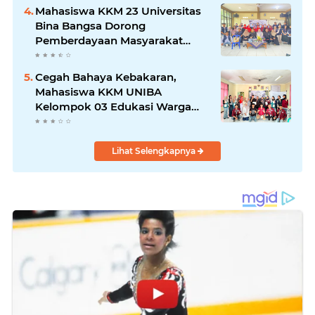
Negeri 1 Baros
Mahasiswa KKM 23 Universitas
Bina Bangsa Dorong
Pemberdayaan Masyarakat
melalui Seminar di Desa
Pelawad
Cegah Bahaya Kebakaran,
Mahasiswa KKM UNIBA
Kelompok 03 Edukasi Warga
Karundang Mengenai Instalasi
dan K3 Listrik
Lihat Selengkapnya