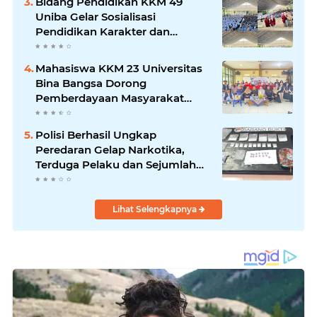
Bidang Pendidikan KKM 49
Uniba Gelar Sosialisasi
Pendidikan Karakter dan
Kenakalan Remaja di SMP
Negeri 1 Baros
Mahasiswa KKM 23 Universitas
Bina Bangsa Dorong
Pemberdayaan Masyarakat
melalui Seminar di Desa
Pelawad
Polisi Berhasil Ungkap
Peredaran Gelap Narkotika,
Terduga Pelaku dan Sejumlah
Barang Bukti Diamankan
Lihat Selengkapnya